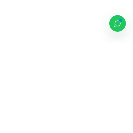
DAMAI PUTRA GROUP
Komplek Sentra Niaga, Bulevar Hijau
Kav. 33 - 35, Medan Satria, Bekasi -
Jawa Barat
Jelajahi
Tentang Kami
Penghargaan