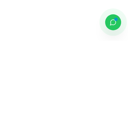
DAMAI PUTRA GROUP
Komplek Sentra Niaga, Bulevar Hijau
Kav. 33 - 35, Medan Satria, Bekasi -
Jawa Barat
Jelajahi
Tentang Kami
Penghargaan