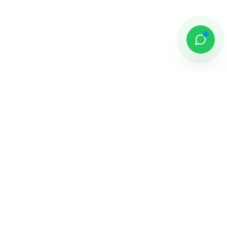
DAMAI PUTRA GROUP
Komplek Sentra Niaga, Bulevar Hijau
Kav. 33 - 35, Medan Satria, Bekasi -
Jawa Barat
Jelajahi
Tentang Kami
Penghargaan